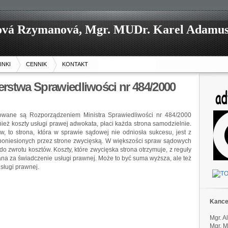
ová Rzymanová, Mgr. MUDr. Karel Adamus
INKI
CENNIK
KONTAKT
erstwa Sprawiedliwości nr 484/2000
owane są Rozporządzeniem Ministra Sprawiedliwości nr 484/2000
eż koszty usługi prawej adwokata, płaci każda strona samodzielnie.
w, to strona, która w sprawie sądowej nie odniosła sukcesu, jest z
poniesionych przez strone zwycięską. W większości spraw sądowych
do zwrotu kosztów. Koszty, które zwycięska strona otrzymuje, z reguły
dana za świadczenie usługi prawnej. Może to być suma wyższa, ale też
usługi prawnej.
Kance
Mgr. 
Mgr. M