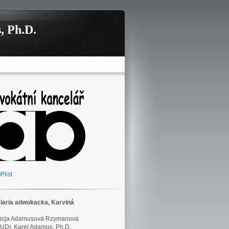
, Ph.D.
laria adwokacka, Karviná
Alicja Adamusová Rzymanová
UDr. Karel Adamus, Ph.D.