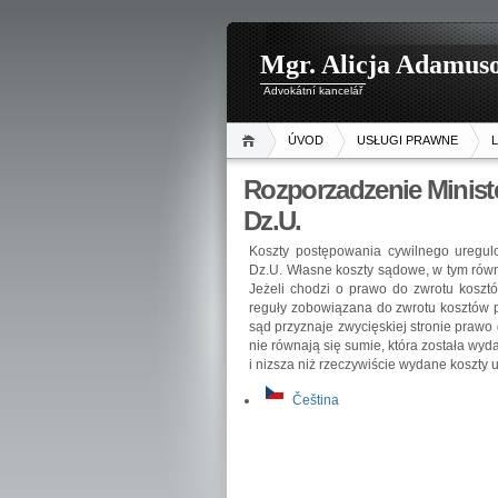
Mgr. Alicja Adamus
Advokátní kancelář
ÚVOD
USŁUGI PRAWNE
L
Rozporzadzenie Minist
Dz.U.
Koszty postępowania cywilnego uregul
Dz.U. Własne koszty sądowe, w tym równi
Jeżeli chodzi o prawo do zwrotu kosztó
reguły zobowiązana do zwrotu kosztów 
sąd przyznaje zwycięskiej stronie prawo 
nie równają się sumie, która została wy
i nizsza niż rzeczywiście wydane koszty 
Čeština