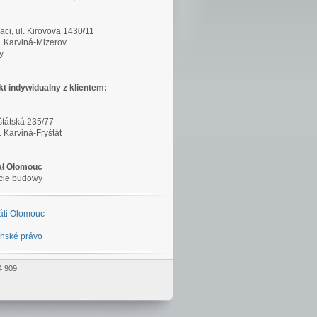
ci, ul. Kirovova 1430/11
 Karviná-Mizerov
y
t indywidualny z klientem:
yštátská 235/77
 Karviná-Fryštát
ał Olomouc
cie budowy
áti Olomouc
nské právo
4 909