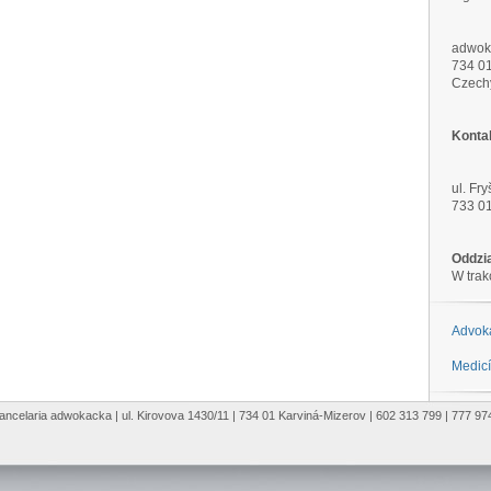
adwoka
734 01
Czech
Kontak
ul. Fr
733 01
Oddzi
W trak
Advok
Medicí
ancelaria adwokacka | ul. Kirovova 1430/11 | 734 01 Karviná-Mizerov | 602 313 799 | 777 97